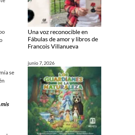
Una voz reconocible en
mpo
Fábulas de amor y libros de
do
Francois Villanueva
junio 7, 2026
omía se
én
e
mis