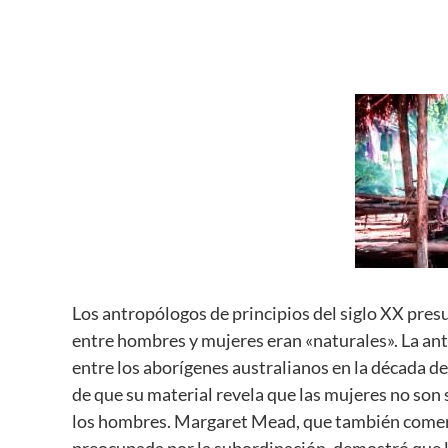
Los antropólogos de principios del siglo XX presum
entre hombres y mujeres eran «naturales». La an
entre los aborígenes australianos en la década d
de que su material revela que las mujeres no so
los hombres. Margaret Mead, que también comenz
preocupada por la subordinación, demostró que 