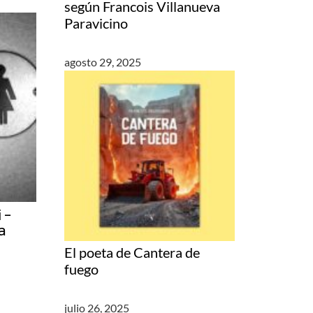
según Francois Villanueva
Paravicino
agosto 29, 2025
 –
a
El poeta de Cantera de
fuego
julio 26, 2025