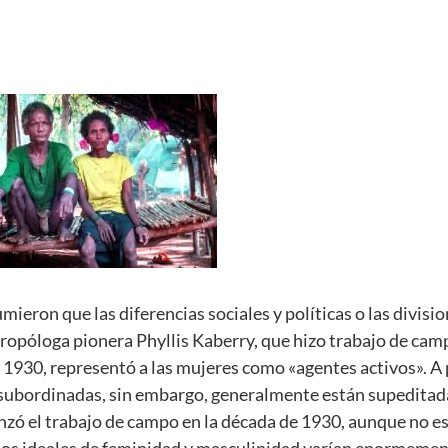
ieron que las diferencias sociales y políticas o las divisi
tropóloga pionera Phyllis Kaberry, que hizo trabajo de cam
e 1930, representó a las mujeres como «agentes activos». A
n subordinadas, sin embargo, generalmente están supeditad
ó el trabajo de campo en la década de 1930, aunque no e
los ideales de feminidad y masculinidad varían enormeme