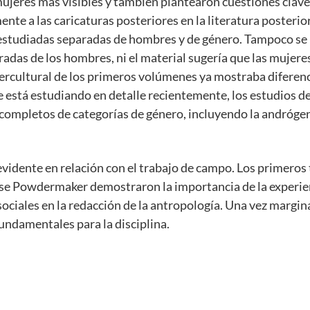
mujeres más visibles y también plantearon cuestiones clav
ente a las caricaturas posteriores en la literatura posterior
 estudiadas separadas de hombres y de género. Tampoco se
adas de los hombres, ni el material sugería que las mujere
tercultural de los primeros volúmenes ya mostraba diferen
e está estudiando en detalle recientemente, los estudios d
 completos de categorías de género, incluyendo la andróge
evidente en relación con el trabajo de campo. Los primeros
e Powdermaker demostraron la importancia de la experie
 sociales en la redacción de la antropología. Una vez margin
undamentales para la disciplina.