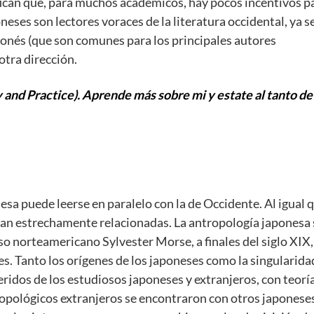
nifican que, para muchos académicos, hay pocos incentivos p
neses son lectores voraces de la literatura occidental, ya s
aponés (que son comunes para los principales autores
otra dirección.
and Practice). Aprende más sobre mi y estate al tanto d
nesa puede leerse en paralelo con la de Occidente. Al igual 
aban estrechamente relacionadas. La antropología japonesa 
o norteamericano Sylvester Morse, a finales del siglo XIX,
s. Tanto los orígenes de los japoneses como la singularidad
ridos de los estudiosos japoneses y extranjeros, con teorí
ropológicos extranjeros se encontraron con otros japonese