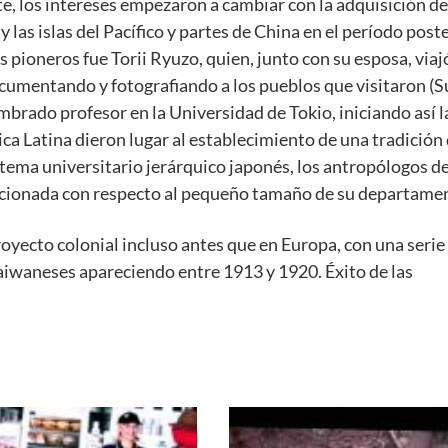
e, los intereses empezaron a cambiar con la adquisición de
las islas del Pacífico y partes de China en el período poste
 pioneros fue Torii Ryuzo, quien, junto con su esposa, viaj
ocumentando y fotografiando a los pueblos que visitaron (S
brado profesor en la Universidad de Tokio, iniciando así l
ca Latina dieron lugar al establecimiento de una tradición
stema universitario jerárquico japonés, los antropólogos d
rcionada con respecto al pequeño tamaño de su departame
oyecto colonial incluso antes que en Europa, con una serie
iwaneses apareciendo entre 1913 y 1920. Éxito de las