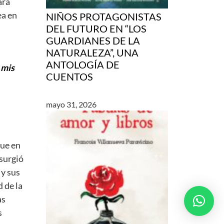
ara
ea en
NIÑOS PROTAGONISTAS
DEL FUTURO EN “LOS
GUARDIANES DE LA
NATURALEZA”, UNA
ANTOLOGÍA DE
e
mis
CUENTOS
mayo 31, 2026
que en
surgió
 y sus
 de la
as
s