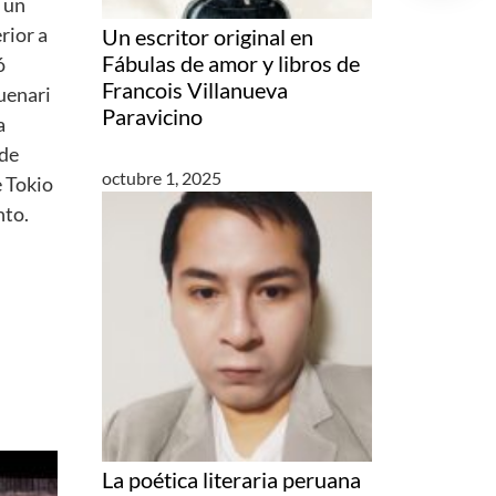
 un
rior a
Un escritor original en
Fábulas de amor y libros de
ó
Francois Villanueva
uenari
Paravicino
a
 de
octubre 1, 2025
e Tokio
nto.
La poética literaria peruana