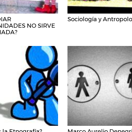
DIAR
Sociología y Antropol
IDADES NO SIRVE
NADA?
 la Etnografía?
Marco Aurelio Denegri