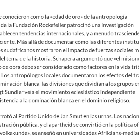
se conocieron como la «edad de oro» de la antropología
de la Fundación Rockefeller patrocinó una investigación
tablecen tendencias internacionales, y a menudo trasciende
ciente. Más allá de documentar cómo las diferentes instit
os sudafricanos mostraron el impacto de fuerzas sociales 
 del tema de la historia. Schapera argumentó que «el mision
de obra debe ser considerado como factores en la vida tri
. Los antropólogos locales documentaron los efectos del t
minación blanca, las divisiones que dividían a los grupos en
ngt Sundler veía el movimiento eclesiástico independiente
stencia a la dominación blanca en el dominio religioso.
rotó al Partido Unido de Jan Smut en las urnas. Los nacion
ración pública, y el apartheid se convirtió en la política of
 «volkekunde», se enseñó en universidades Afrikáans-media