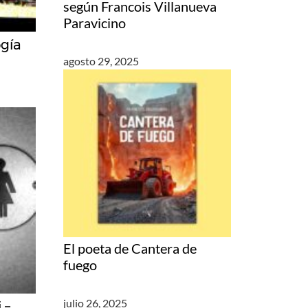
según Francois Villanueva
Paravicino
ogía
agosto 29, 2025
El poeta de Cantera de
fuego
julio 26, 2025
 –