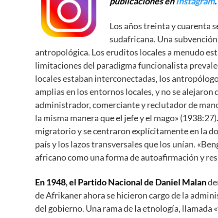
publicaciones en
Instagram
.
Los años treinta y cuarenta 
sudafricana. Una subvención 
antropológica. Los eruditos locales a menudo es
limitaciones del paradigma funcionalista prevale
locales estaban interconectadas, los antropólog
amplias en los entornos locales, y no se alejaron
administrador, comerciante y reclutador de mano 
la misma manera que el jefe y el mago» (1938:27)
migratorio y se centraron explícitamente en la do
país y los lazos transversales que los unían. «Be
africano como una forma de autoafirmación y resi
En 1948, el Partido Nacional de Daniel Malan
der
de Afrikaner ahora se hicieron cargo de la administ
del gobierno. Una rama de la etnología, llamada