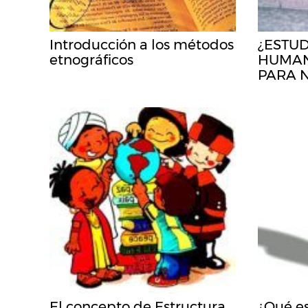
Introducción a los métodos
¿ESTU
etnográficos
HUMAN
PARA 
El concepto de Estructura
¿Qué es