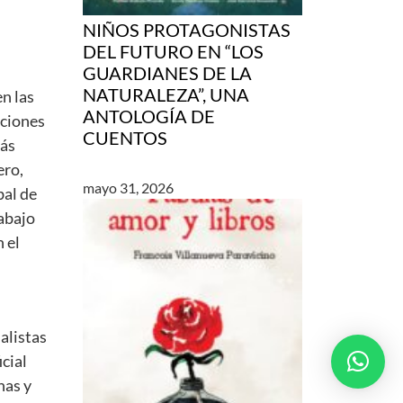
NIÑOS PROTAGONISTAS
DEL FUTURO EN “LOS
GUARDIANES DE LA
NATURALEZA”, UNA
n las
ANTOLOGÍA DE
uciones
CUENTOS
más
ero,
mayo 31, 2026
bal de
rabajo
 el
alistas
icial
nas y