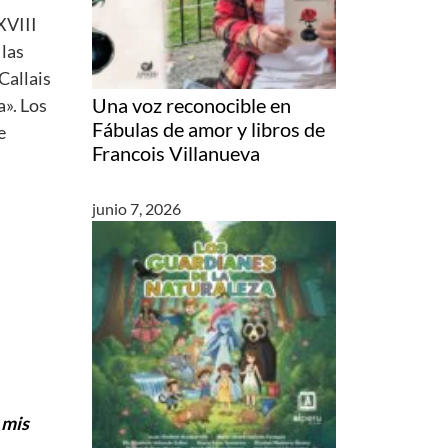
XVIII
 las
Callais
Una voz reconocible en
a». Los
Fábulas de amor y libros de
e
Francois Villanueva
junio 7, 2026
e
mis