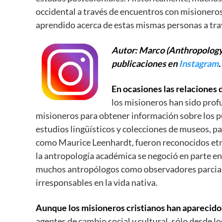
occidental a través de encuentros con misionero
aprendido acerca de estas mismas personas a trav
Autor: Marco (Anthropology 
publicaciones en
Instagram
.
En ocasiones las relaciones 
los misioneros han sido pro
misioneros para obtener información sobre los p
estudios lingüísticos y colecciones de museos, p
como Maurice Leenhardt, fueron reconocidos etnó
la antropología académica se negoció en parte en
muchos antropólogos como observadores parciale
irresponsables en la vida nativa.
Aunque los misioneros cristianos han aparecid
agentes de cambio social y cultural, sólo desde 