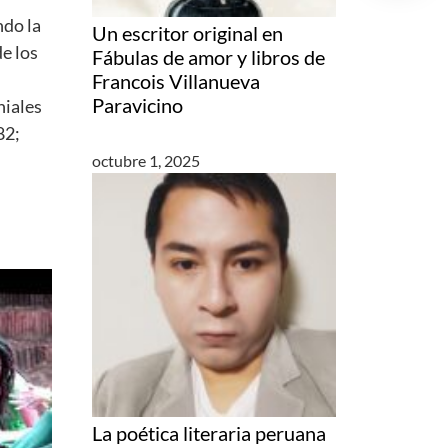
ndo la
Un escritor original en
e los
Fábulas de amor y libros de
Francois Villanueva
Paravicino
niales
82;
octubre 1, 2025
La poética literaria peruana