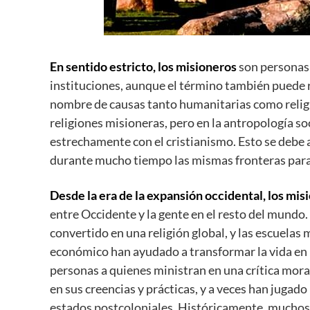
En sentido estricto, los misioneros
son personas 
instituciones, aunque el término también puede re
nombre de causas tanto humanitarias como religio
religiones misioneras, pero en la antropología so
estrechamente con el cristianismo. Esto se debe 
durante mucho tiempo las mismas fronteras para 
Desde la era de la expansión occidental, los mis
entre Occidente y la gente en el resto del mundo. 
convertido en una religión global, y las escuelas 
económico han ayudado a transformar la vida en l
personas a quienes ministran en una crítica mora
en sus creencias y prácticas, y a veces han jugado
estados postcoloniales. Históricamente, muchos 