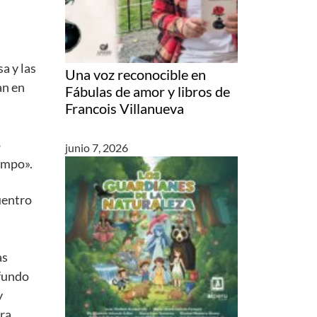
a y las
Una voz reconocible en
an en
Fábulas de amor y libros de
Francois Villanueva
o
junio 7, 2026
ampo».
uentro
as
ofundo
y
ura