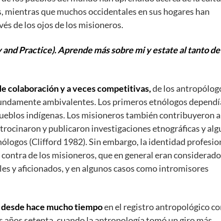
s, mientras que muchos occidentales en sus hogares han
és de los ojos de los misioneros.
and Practice). Aprende más sobre mi y estate al tanto d
de colaboración y a veces competitivas,
de los antropólog
fundamente ambivalentes. Los primeros etnólogos dependí
ueblos indígenas. Los misioneros también contribuyeron a
atrocinaron y publicaron investigaciones etnográficas y alg
logos (Clifford 1982). Sin embargo, la identidad profesio
 contra de los misioneros, que en general eran considerado
s y aficionados, y en algunos casos como intromisores
o desde hace mucho tiempo
en el registro antropológico c
los años setenta, cuando la antropología tomó un giro más