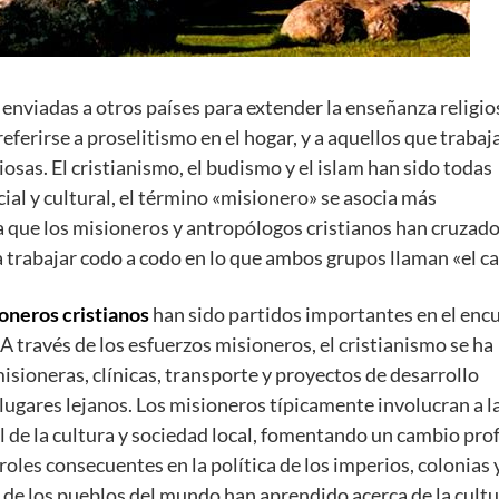
enviadas a otros países para extender la enseñanza religios
ferirse a proselitismo en el hogar, y a aquellos que trabaj
sas. El cristianismo, el budismo y el islam han sido todas
cial y cultural, el término «misionero» se asocia más
a que los misioneros y antropólogos cristianos han cruzad
trabajar codo a codo en lo que ambos grupos llaman «el c
ioneros cristianos
han sido partidos importantes en el enc
A través de los esfuerzos misioneros, el cristianismo se ha
misioneras, clínicas, transporte y proyectos de desarrollo
ugares lejanos. Los misioneros típicamente involucran a l
l de la cultura y sociedad local, fomentando un cambio pr
 roles consecuentes en la política de los imperios, colonias 
de los pueblos del mundo han aprendido acerca de la cult