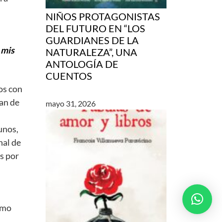
NIÑOS PROTAGONISTAS
DEL FUTURO EN “LOS
GUARDIANES DE LA
e
mis
NATURALEZA”, UNA
ANTOLOGÍA DE
CUENTOS
os con
an de
mayo 31, 2026
unos,
nal de
s por
omo